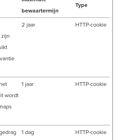
Type
bewaartermijn
2 jaar
HTTP-cookie
 zijn
ikt
vantie
het
1 jaar
HTTP-cookie
it wordt
tmaps
.
 gedrag
1 dag
HTTP-cookie