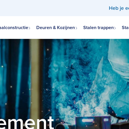
Heb je 
aalconstructie
Deuren & Kozijnen
Stalen trappen
Sta
tement