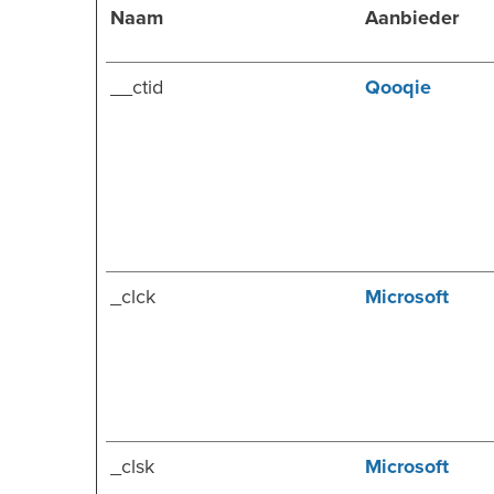
Naam
Aanbieder
__ctid
Qooqie
_clck
Microsoft
_clsk
Microsoft