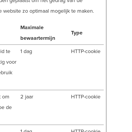
rden geplaatst om het gedrag van de
 website zo optimaal mogelijk te maken.
Maximale
Type
bewaartermijn
id te
1 dag
HTTP-cookie
ig voor
ebruik
kt om
2 jaar
HTTP-cookie
oe de
1 dag
HTTP-cookie