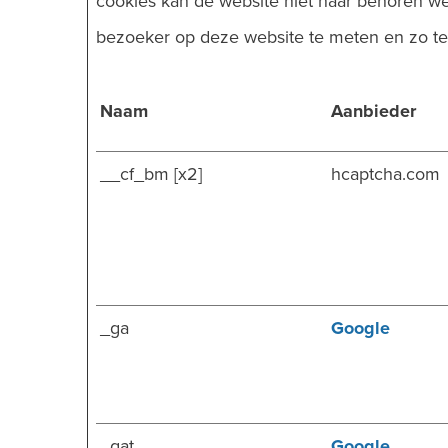
cookies kan de website niet naar behoren we
bezoeker op deze website te meten en zo te
Naam
Aanbieder
__cf_bm [x2]
hcaptcha.com
_ga
Google
_gat
Google