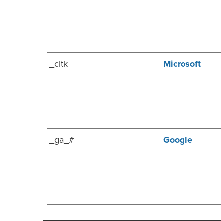
_cltk
Microsoft
_ga_#
Google