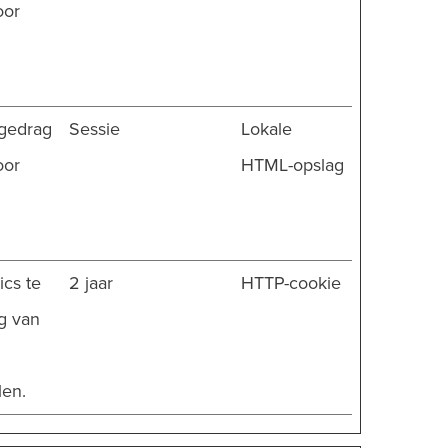
oor
 gedrag
Sessie
Lokale
oor
HTML-opslag
cs te
2 jaar
HTTP-cookie
g van
len.