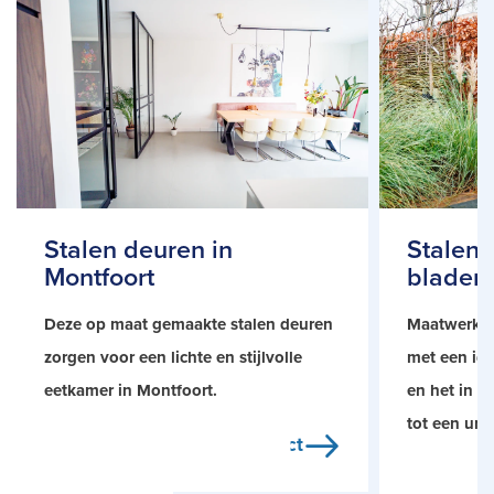
Stalen deuren in
Stalen 
Montfoort
blader
Deze op maat gemaakte stalen deuren
Maatwerk o
zorgen voor een lichte en stijlvolle
met een id
eetkamer in Montfoort.
en het in d
tot een uni
Bekijk project