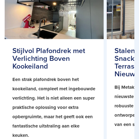
Stijlvol Plafondrek met
Stalen 
Verlichting Boven
Snackb
Kookeiland
Terraso
Nieuwe
Een strak plafondrek boven het
Bij Metak z
kookeiland, compleet met ingebouwde
nieuwste pr
verlichting. Het is niet alleen een super
robuuste sta
praktische oplossing voor extra
ontworpen 
opbergruimte, maar het geeft ook een
van een sn
fantastische uitstraling aan elke
keuken.