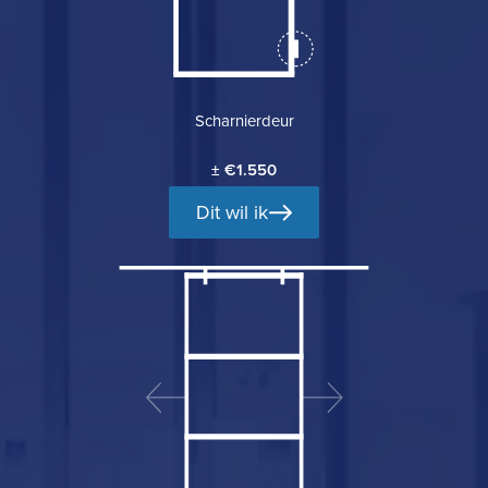
Scharnierdeur
± €1.550
Dit wil ik