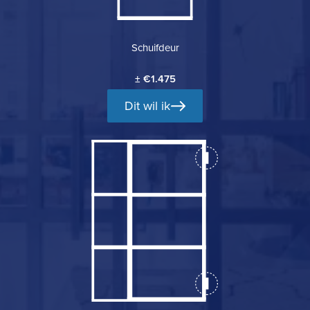
Schuifdeur
± €1.475
Dit wil ik